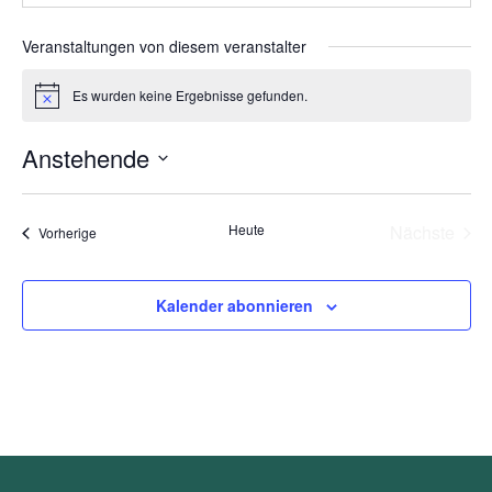
Veranstaltungen von diesem veranstalter
Es wurden keine Ergebnisse gefunden.
Hinweis
Anstehende
Datum
wählen.
Heute
Nächste
Veranstaltungen
Vorherige
Veransta
Kalender abonnieren