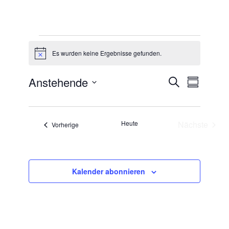
Veranstaltungen
Es wurden keine Ergebnisse gefunden.
Hinweis
Verans
Anstehende
Veranstaltu
Suche
Zusamme
Ansich
Datum
Suche
auswählen.
Naviga
und
Heute
Nächste
Veranstaltungen
Vorherige
Veranstal
Ansichten,
Navigation
Kalender abonnieren